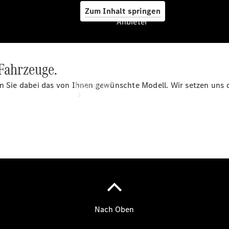
Zum Inhalt springen
Anbieter
 Fahrzeuge.
Anbieter
len Sie dabei das von Ihnen gewünschte Modell. Wir setzen un
Übersicht
Startseite
Modellübersicht
Konfigurator
Ansprechpartner
finden
Probefahrt