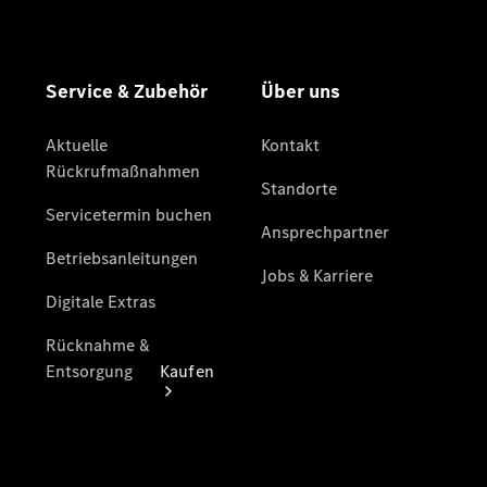
vereinbaren
Beratung
vereinbaren
Servicetermin
vereinbaren
Tel: +49800
60 70 800
Kaufen