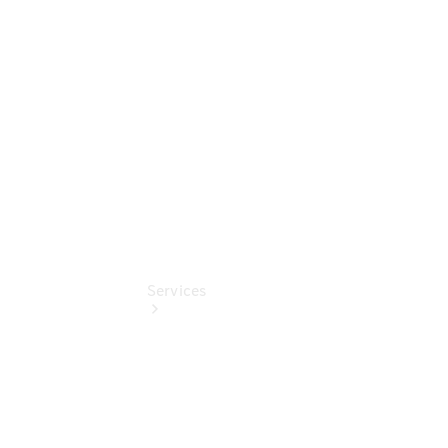
Junge
Sterne
Digitale
Extras
Services