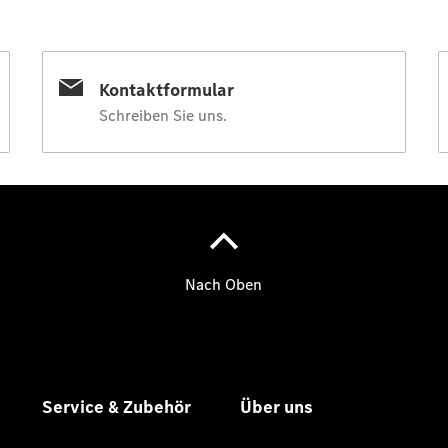
Übersicht
Neuwagenangebote
Übersicht
Transporter
Highlights
Leasing
Privatkunden
Leasing
Gewerbekunden
Finanzierung
Privatkunden
Finanzierung
Gewerbekunden