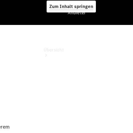
Zum Inhalt springen
Anbieter
Anbieter
Übersicht
Startseite
Modellübersicht
Konfigurator
Ansprechpartner
finden
Probefahrt