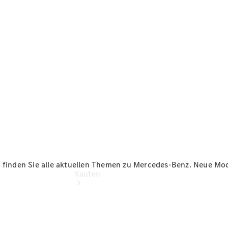
vereinbaren
Beratung
vereinbaren
Servicetermin
vereinbaren
Tel: +49800
60 70 800
 finden Sie alle aktuellen Themen zu Mercedes-Benz. Neue Mode
Kaufen