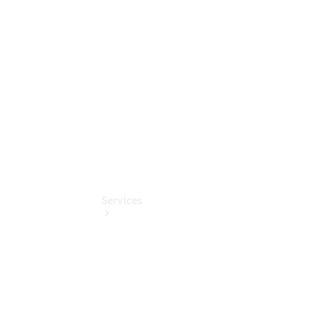
Junge
Sterne
Digitale
Extras
Services