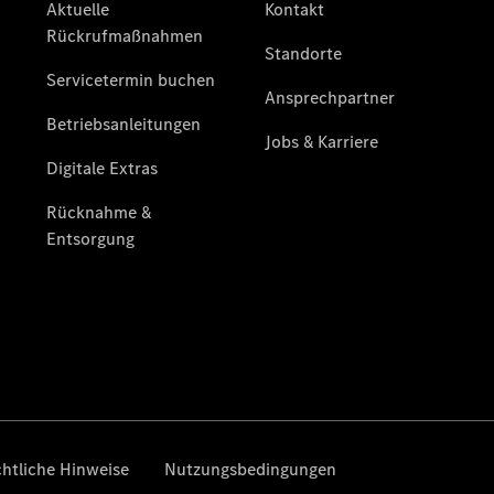
Mercedes-
Benz
Store
Gebrauchtwagensuche
Elektrotransporter
Sprinter
Sprinter
Kastenwagen
eSprinter
Kastenwagen
- elektrisch
Sprinter
Tourer
Sprinter
Pritschenfahrzeug
eSprinter