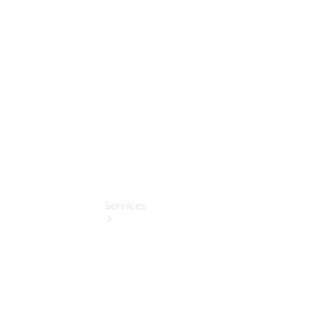
Junge
Sterne
Digitale
Extras
Services