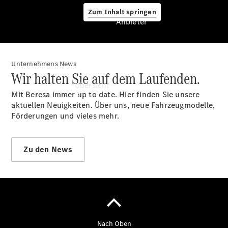
Zum Inhalt springen
Anbieter
Unternehmens News
Anbieter
Wir halten Sie auf dem Laufenden.
Übersicht
Mit Beresa immer up to date. Hier finden Sie unsere
aktuellen Neuigkeiten. Über uns, neue Fahrzeugmodelle,
Förderungen und vieles mehr.
Zu den News
Startseite
Modellübersicht
Konfigurator
Ansprechpartner
finden
Probefahrt