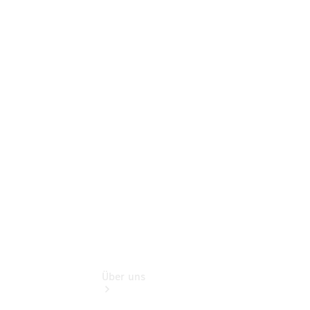
Online-
Terminbuchung
Pannen- &
Schadenhilfe
Service für
Reisemobile
Teile &
Zubehör
Rückrufe &
Umrüstungen
Über uns