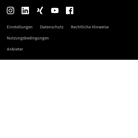
Übersicht
Neuwagenangebote
Übersicht
Transporter
Highlights
Leasing
Privatkunden
Leasing
Gewerbekunden
Finanzierung
Privatkunden
Finanzierung
Gewerbekunden