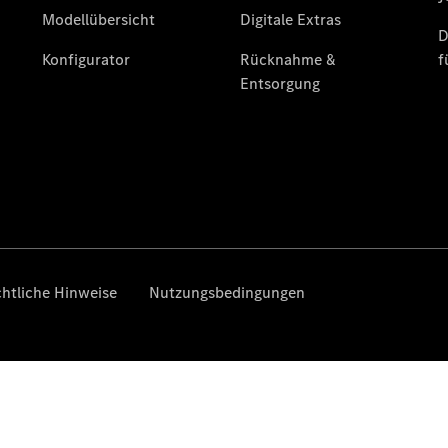
Übersicht
140 Jahre
Innovation
Mercedes-
Benz
Store
Neuwagenangebote
Leasing
Privatkunden
Leasing
Gewerbekunden
Finanzierung
Privatkunden