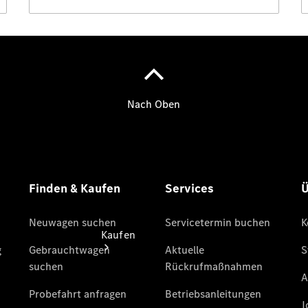
vereinbaren
Probefahrt
vereinbaren
Konfigurator
Modellübersicht
Tel: +49800
60 70 800
Kaufen