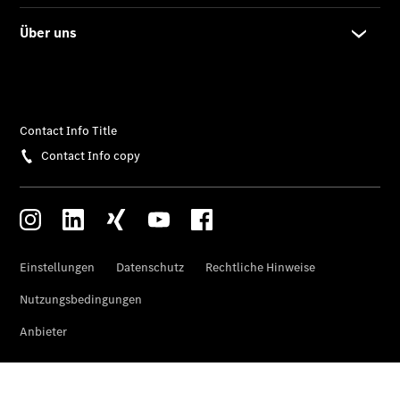
Übersicht
140 Jahre
Innovation
Mercedes-
Benz
Store
Neuwagenangebote
Leasing
Privatkunden
Leasing
Gewerbekunden
Finanzierung
Privatkunden