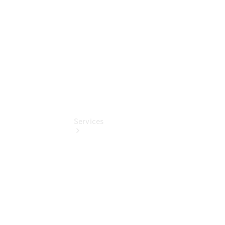
Online
Store
Services
Übersicht
Serviceangebote
Reifen &