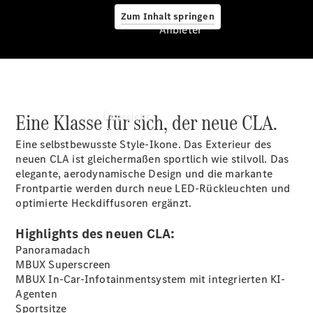
Zum Inhalt springen
Anbieter
Anbieter
Eine Klasse für sich, der neue CLA.
Übersicht
Eine selbstbewusste Style-Ikone. Das Exterieur des
neuen CLA ist gleichermaßen sportlich wie stilvoll. Das
elegante, aerodynamische Design und die markante
Frontpartie werden durch neue LED-Rückleuchten und
optimierte Heckdiffusoren ergänzt.
Startseite
Highlights des neuen CLA:
Ansprechpartner
Panoramadach
finden
MBUX
Superscreen
Beratung
MBUX In-Car-Infotainmentsystem mit integrierten KI-
vereinbaren
Agenten
Servicetermin
Sportsitze