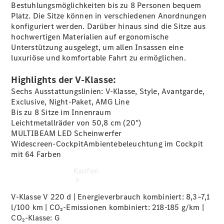
vereinbaren
Bestuhlungsmöglichkeiten bis zu 8 Personen bequem
Probefahrt
Platz. Die Sitze können in verschiedenen Anordnungen
vereinbaren
konfiguriert werden. Darüber hinaus sind die Sitze aus
Konfigurator
hochwertigen Materialien auf ergonomische
Modellübersicht
Unterstützung ausgelegt, um allen Insassen eine
Tel: +49800
luxuriöse und komfortable Fahrt zu ermöglichen.
60 70 800
Highlights der V-Klasse:
Sechs Ausstattungslinien: V-Klasse, Style, Avantgarde,
Exclusive, Night-Paket, AMG Line
Bis zu 8 Sitze im Innenraum
Leichtmetallräder von 50,8 cm
(20")
MULTIBEAM LED
Scheinwerfer
Widescreen-CockpitAmbientebeleuchtung im Cockpit
mit 64
Farben
Kaufen
V-Klasse V 220 d | Energieverbrauch kombiniert: 8,3–7,1
l/100 km | CO₂-Emissionen kombiniert: 218-185 g/km |
CO₂-Klasse:
G