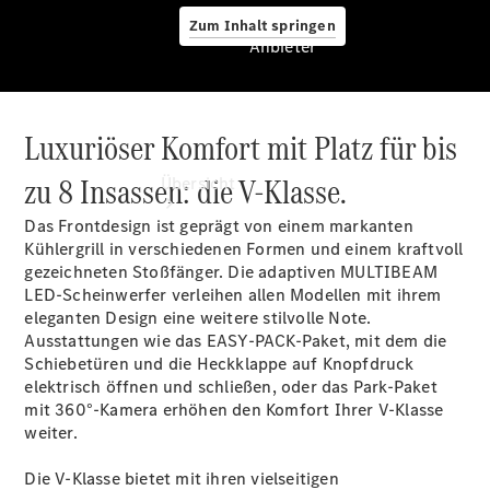
Zum Inhalt springen
Anbieter
Luxuriöser Komfort mit Platz für bis
Anbieter
zu 8 Insassen: die V-Klasse.
Übersicht
Das Frontdesign ist geprägt von einem markanten
Kühlergrill in verschiedenen Formen und einem kraftvoll
gezeichneten Stoßfänger. Die adaptiven MULTIBEAM
LED-Scheinwerfer
verleihen allen Modellen mit ihrem
eleganten Design eine weitere stilvolle Note.
Ausstattungen wie das
EASY-PACK-Paket
, mit dem die
Startseite
Schiebetüren und die Heckklappe auf Knopfdruck
Ansprechpartner
elektrisch öffnen und schließen, oder das Park-Paket
finden
mit
360°-Kamera
erhöhen den Komfort Ihrer V-Klasse
Beratung
weiter.
vereinbaren
Servicetermin
Die V-Klasse bietet mit ihren vielseitigen