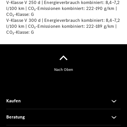
V-Klasse V 250 d | Energieverbrauch kombiniert: 8,4–7,2
l/100 km | CO₂-Emissionen kombiniert: 222-190 g/km |
CO₂-Klasse:
G
Übersicht
V-Klasse V 300 d | Energieverbrauch kombiniert: 8,4–7,2
140 Jahre
l/100 km | CO₂-Emissionen kombiniert: 222-189 g/km |
Innovation
CO₂-Klasse:
G
Mercedes-
Benz
Store
Neuwagenangebote
Leasing
Privatkunden
Leasing
Gewerbekunden
Finanzierung
Privatkunden