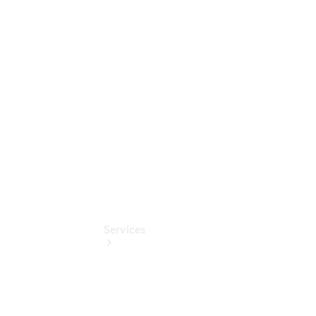
Sterne -
elektrisch
Mercedes-
Benz
Online
Store
Services