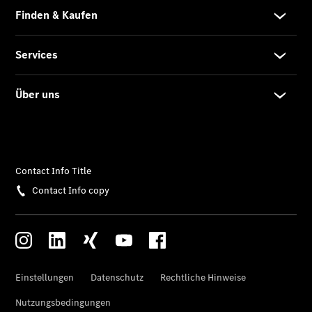
Finanzierung
Gewerbekunden
Kurzfristig
verfügbare
Angebote
V-Klasse
V-Klasse
Marco Polo
Limousinen
Der
elektrische
CLA mit EQ-
Technologie
Der neue
CLA
EQE