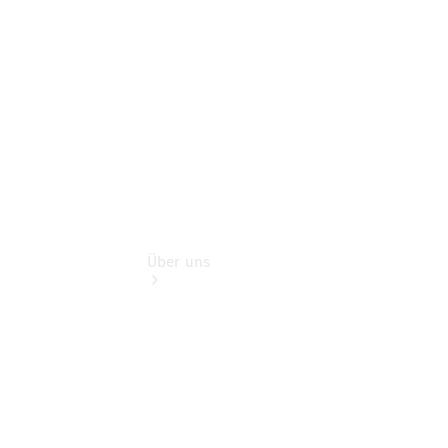
Finanzdienste
Digitale
Extras
Über uns
Übersicht
Kontakt