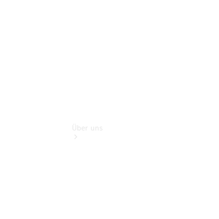
Finanzdienste
Digitale
Extras
Über uns
Übersicht
Kontakt