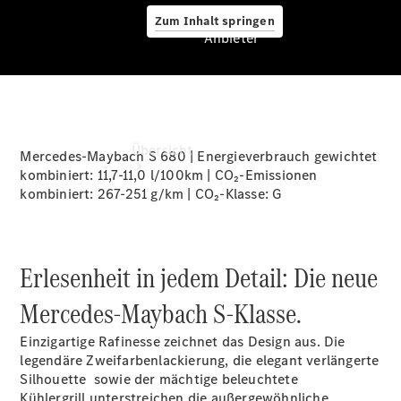
Zum Inhalt springen
Anbieter
Anbieter
Übersicht
Mercedes-Maybach S 680 | Energieverbrauch gewichtet
kombiniert: 11,7-11,0 l/100km | CO₂-Emissionen
kombiniert: 267-251 g/km | CO₂-Klasse:
G
Erlesenheit in jedem Detail: Die neue
Startseite
Mercedes‑Maybach S‑Klasse.
Ansprechpartner
finden
Einzigartige Rafinesse zeichnet das Design aus. Die
Beratung
legendäre Zweifarbenlackierung, die elegant verlängerte
vereinbaren
Silhouette sowie der mächtige beleuchtete
Servicetermin
Kühlergrill
unterstreichen die außergewöhnliche