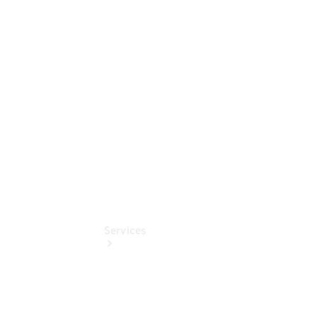
Sterne -
elektrisch
Mercedes-
Benz
Online
Store
Services