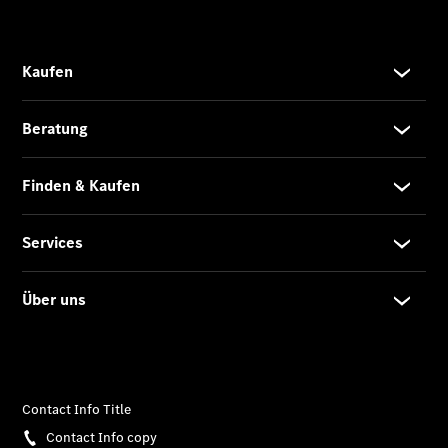
Übersicht
140 Jahre
Innovation
Mercedes-
Benz
Store
Neuwagenangebote
Leasing
Privatkunden
Leasing
Gewerbekunden
Finanzierung
Privatkunden