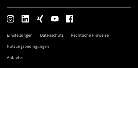
Finanzierung
Gewerbekunden
Kurzfristig
verfügbare
Angebote
V-Klasse
V-Klasse
Marco Polo
Limousinen
Der
elektrische
CLA mit EQ-
Technologie
Der neue
CLA
EQE