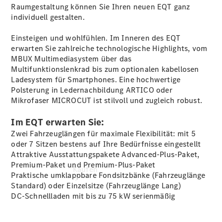
vereinbaren
Raumgestaltung können Sie Ihren neuen EQT ganz
Probefahrt
individuell gestalten.
vereinbaren
Konfigurator
Einsteigen und wohlfühlen. Im Inneren des EQT
Modellübersicht
erwarten Sie zahlreiche technologische Highlights, vom
Tel: +49800
MBUX Multimediasystem über das
60 70 800
Multifunktionslenkrad bis zum optionalen kabellosen
Ladesystem für Smartphones. Eine hochwertige
Polsterung in Ledernachbildung ARTICO oder
Mikrofaser MICROCUT ist stilvoll und zugleich robust.
Im EQT erwarten Sie:
Zwei Fahrzeuglängen für maximale Flexibilität: mit 5
oder 7 Sitzen bestens auf Ihre Bedürfnisse eingestellt
Attraktive Ausstattungspakete Advanced-Plus-Paket,
Premium-Paket und Premium-Plus-Paket
Kaufen
Praktische umklappbare Fondsitzbänke (Fahrzeuglänge
Standard) oder Einzelsitze (Fahrzeuglänge Lang)
DC-Schnellladen mit bis zu 75 kW serienmäßig