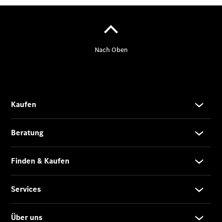
Übersicht
140 Jahre
Innovation
Mercedes-
Benz
Store
Neuwagenangebote
Leasing
Privatkunden
Leasing
Gewerbekunden
Finanzierung
Privatkunden