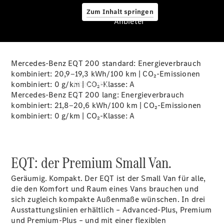
Zum Inhalt springen
Anbieter
Mercedes-Benz EQT 200 standard: Energieverbrauch
Anbieter
kombiniert: 20,9‒19,3 kWh/100 km | CO₂-Emissionen
Übersicht
kombiniert: 0 g/km | CO₂-Klasse:
A
Mercedes-Benz EQT 200 lang: Energieverbrauch
kombiniert: 21,8‒20,6 kWh/100 km | CO₂-Emissionen
kombiniert: 0 g/km | CO₂-Klasse:
A
EQT: der Premium Small Van.
Startseite
Ansprechpartner
Geräumig. Kompakt. Der EQT ist der Small Van für alle,
finden
die den Komfort und Raum eines Vans brauchen und
Beratung
sich zugleich kompakte Außenmaße wünschen. In drei
vereinbaren
Ausstattungslinien erhältlich – Advanced-Plus, Premium
Servicetermin
und Premium-Plus – und mit einer flexiblen