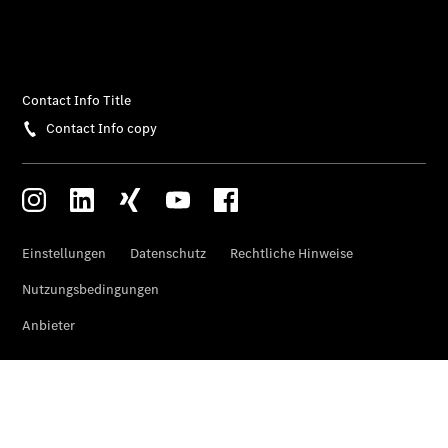
Finanzierung
Gewerbekunden
Kurzfristig
verfügbare
Angebote
V-Klasse
V-Klasse
Marco Polo
Limousinen
Der
elektrische
CLA mit EQ-
Technologie
Der neue
CLA
EQE