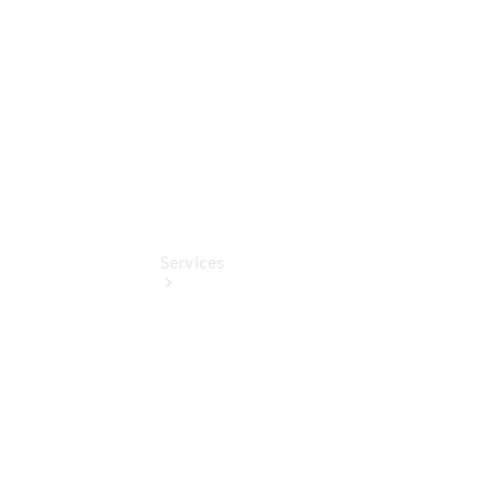
Online
Store
Services
Übersicht
Serviceangebote
Reifen &