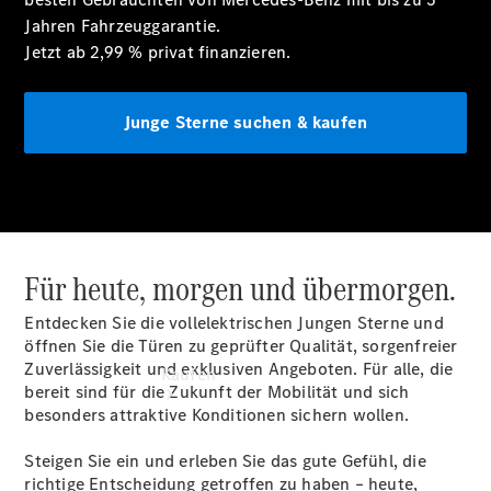
vereinbaren
Jahren
Fahrzeuggarantie.
Probefahrt
Jetzt ab 2,99 % privat
finanzieren.
vereinbaren
Konfigurator
Modellübersicht
Junge Sterne suchen & kaufen
Tel: +49800
60 70 800
Für heute, morgen und übermorgen.
Entdecken Sie die vollelektrischen Jungen Sterne und
öffnen Sie die Türen zu geprüfter Qualität, sorgenfreier
Zuverlässigkeit und exklusiven Angeboten. Für alle, die
Kaufen
bereit sind für die Zukunft der Mobilität und sich
besonders attraktive Konditionen sichern wollen.
Steigen Sie ein und erleben Sie das gute Gefühl, die
richtige Entscheidung getroffen zu haben – heute,