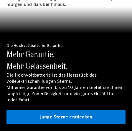
morgen und darüber hinaus.
Übersicht
140 Jahre
Innovation
Mercedes-
Benz
Die Hochvoltbatterie-Garantie
Store
Mehr Garantie.
Neuwagenangebote
Mehr Gelassenheit.
Die Hochvoltbatterie ist das Herzstück des
vollelektrischen Jungen Sterns.
Mit einer
Garantie
von bis zu 10 Jahren bietet sie Ihnen
langfristige Zuverlässigkeit und ein gutes Gefühl bei
Leasing
jeder Fahrt.
Privatkunden
Leasing
Gewerbekunden
Junge Sterne entdecken
Finanzierung
Privatkunden