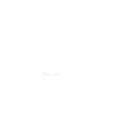
Finanzdienste
Digitale
Extras
Über uns
Übersicht
Kontakt