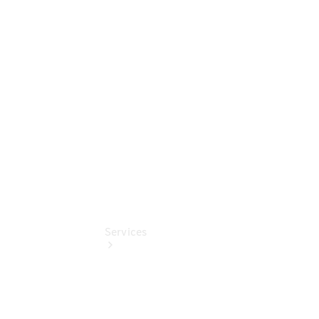
Sterne -
elektrisch
Mercedes-
Benz
Online
Store
Services