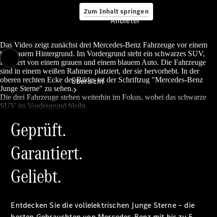
Zum Inhalt springen
Anbieter
Das Video zeigt zunächst drei Mercedes-Benz Fahrzeuge vor einem
hellblauem Hintergrund. Im Vordergrund steht ein schwarzes SUV,
flankiert von einem grauen und einem blauem Auto. Die Fahrzeuge
Anbieter
sind in einem weißen Rahmen platziert, der sie hervorhebt. In der
oberen rechten Ecke des Bildes ist der Schriftzug "Mercedes-Benz
Übersicht
Junge Sterne" zu sehen.
Die drei Fahrzeuge stehen weiterhin im Fokus, wobei das schwarze
SUV im Vordergrund bleibt.
Geprüft.
Garantiert.
Startseite
Geliebt.
Ansprechpartner
finden
Beratung
vereinbaren
Entdecken Sie die vollelektrischen Junge Sterne – die
Servicetermin
besten Gebrauchten von Mercedes-Benz mit bis zu 5