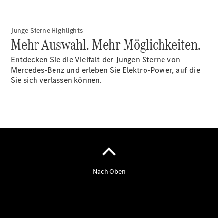
Finanzierung
Gewerbekunden
Kurzfristig
Junge Sterne Highlights
verfügbare
Mehr Auswahl. Mehr Möglichkeiten.
Angebote
V-Klasse
Entdecken Sie die Vielfalt der Jungen Sterne von
V-Klasse
Mercedes-Benz und erleben Sie Elektro-Power, auf die
Marco Polo
Sie sich verlassen können.
Limousinen
Der
elektrische
CLA mit EQ-
Technologie
Der neue
CLA
EQE