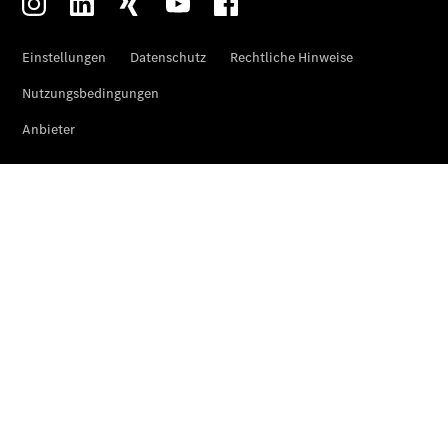
Der neue
GLA
Der neue
elektrische
GLA
EQA –
elektrisch
EQE SUV –
elektrisch
EQS SUV –
elektrisch
G-Klasse –
elektrisch
Mercedes-
Maybach
EQS SUV –
elektrisch